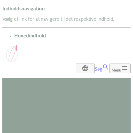
Indholdsnavigation
Vælg et link for at navigere til det respektive indhold.
gå til
Hovedindhold
Søg
Menu
DA