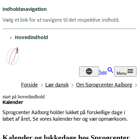
Indholdsnavigation
Vælg et link for at navigere til det respektive indhold.
gå til
Hovedindhold
Søg
Menu
DA
Forside
Lær dansk
Om Sprogcenter Aalborg
start på hovedindhold
senest opdateret 25. juni 2026
Kalender
Sprogcenter Aalborg holder lukket på forskellige dage i
løbet af året. Se vores kalender her og vær opmærksom.
Kalender og lukkedage hos Sprogcenter