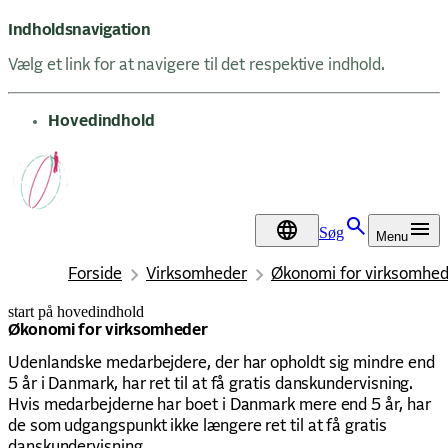
Indholdsnavigation
Vælg et link for at navigere til det respektive indhold.
gå til
Hovedindhold
Søg
Menu
DA
Forside
Virksomheder
Økonomi for virksomhed
start på hovedindhold
senest opdateret 17. marts 2026
Økonomi for virksomheder
Udenlandske medarbejdere, der har opholdt sig mindre end
5 år i Danmark, har ret til at få gratis danskundervisning.
Hvis medarbejderne har boet i Danmark mere end 5 år, har
de som udgangspunkt ikke længere ret til at få gratis
danskundervisning.