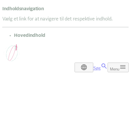
Indholdsnavigation
Vælg et link for at navigere til det respektive indhold.
gå til
Hovedindhold
Søg
Menu
DA