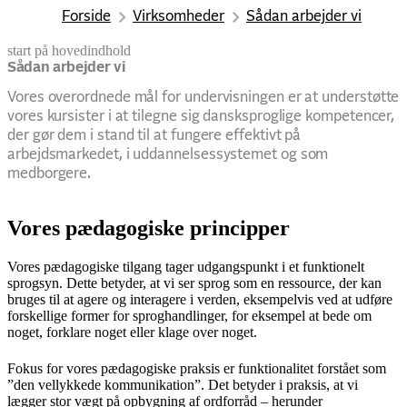
Forside
Virksomheder
Sådan arbejder vi
start på hovedindhold
senest opdateret 2. februar 2026
Sådan arbejder vi
Vores overordnede mål for undervisningen er at understøtte
vores kursister i at tilegne sig dansksproglige kompetencer,
der gør dem i stand til at fungere effektivt på
arbejdsmarkedet, i uddannelsessystemet og som
medborgere.
Vores pædagogiske principper
Vores pædagogiske tilgang tager udgangspunkt i et funktionelt
sprogsyn. Dette betyder, at vi ser sprog som en ressource, der kan
bruges til at agere og interagere i verden, eksempelvis ved at udføre
forskellige former for sproghandlinger, for eksempel at bede om
noget, forklare noget eller klage over noget.
Fokus for vores pædagogiske praksis er funktionalitet forstået som
”den vellykkede kommunikation”. Det betyder i praksis, at vi
lægger stor vægt på opbygning af ordforråd – herunder